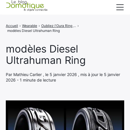
Accueil
Accueil
›
Wearable
›
Oubliez l'Oura Ring : cette bague Diesel est plus belle (et sans abonnement mensuel)
›
modèles Diesel Ultrahuman Ring
Catégories
A propos
modèles Diesel
Ultrahuman Ring
CONTACT
Par Mathieu Carlier , le 5 janvier 2026 , mis à jour le 5 janvier
2026 - 1 minute de lecture