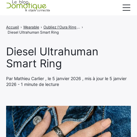
Accueil
Accueil
›
Wearable
›
Oubliez l'Oura Ring : cette bague Diesel est plus belle (et sans abonnement mensuel)
›
Diesel Ultrahuman Smart Ring
Catégories
A propos
Diesel Ultrahuman
Smart Ring
CONTACT
Par Mathieu Carlier , le 5 janvier 2026 , mis à jour le 5 janvier
2026 - 1 minute de lecture