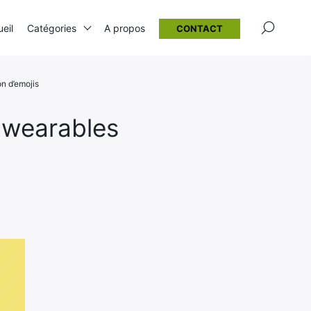
×
eil
Catégories
A propos
CONTACT
on d’emojis
e wearables