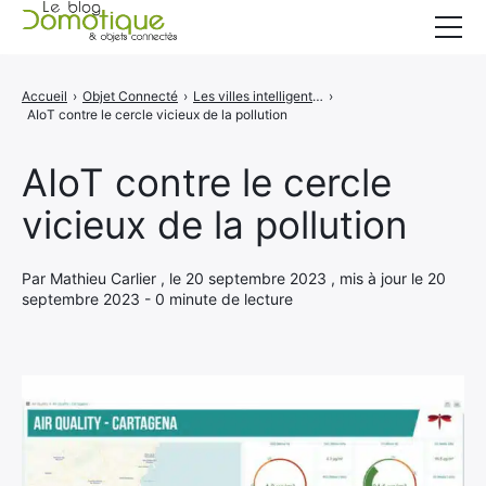
Accueil
Accueil
›
Objet Connecté
›
Les villes intelligentes et l'AIoT : vers une révolution environnementale
›
AIoT contre le cercle vicieux de la pollution
Catégories
A propos
AIoT contre le cercle
vicieux de la pollution
CONTACT
Par Mathieu Carlier , le 20 septembre 2023 , mis à jour le 20
septembre 2023 - 0 minute de lecture