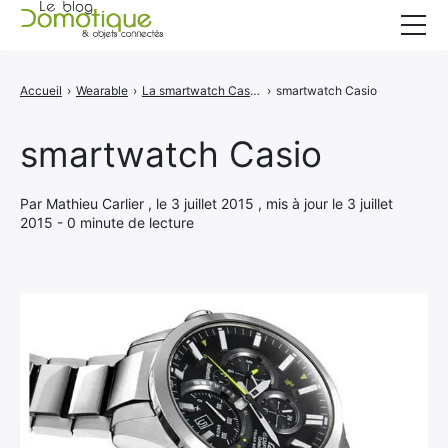
Accueil
Accueil
›
Wearable
›
La smartwatch Casio sera commercialisée en 2016
›
smartwatch Casio
Catégories
smartwatch Casio
A propos
CONTACT
Par Mathieu Carlier , le 3 juillet 2015 , mis à jour le 3 juillet
2015 - 0 minute de lecture