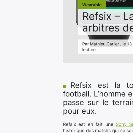
Wearable
Refsix – L
arbitres d
Par Mathieu Carlier , le 1
lecture
Refsix est la t
football. L’homme en
passe sur le terra
pour eux.
Refsix est en fait une
Sony S
historique des matchs qui se son