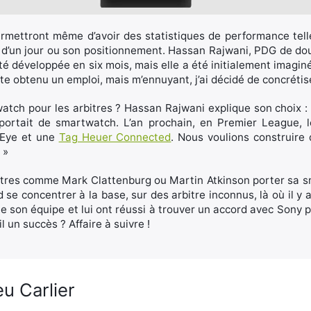
rmettront même d’avoir des statistiques de performance tel
 d’un jour ou son positionnement. Hassan Rajwani, PDG de doub
été développée en six mois, mais elle a été initialement imaginé
uite obtenu un emploi, mais m’ennuyant, j’ai décidé de concrétis
atch pour les arbitres ? Hassan Rajwani explique son choix : 
rtait de smartwatch. L’an prochain, en Premier League, le
-Eye et une
Tag Heuer Connected
. Nous voulions construire 
 »
bitres comme Mark Clattenburg ou Martin Atkinson porter sa sm
se concentrer à la base, sur des arbitre inconnus, là où il y 
son équipe et lui ont réussi à trouver un accord avec Sony pour
l un succès ? Affaire à suivre !
u Carlier