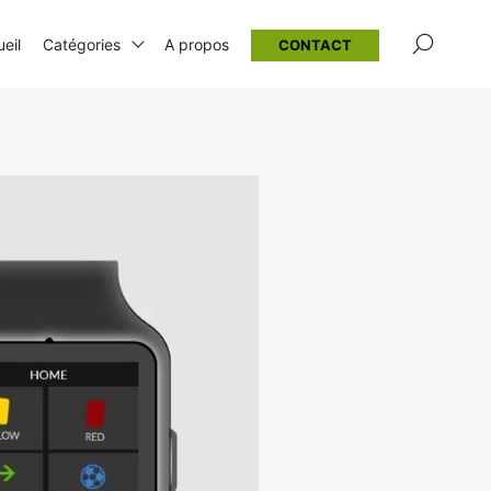
×
eil
Catégories
A propos
CONTACT