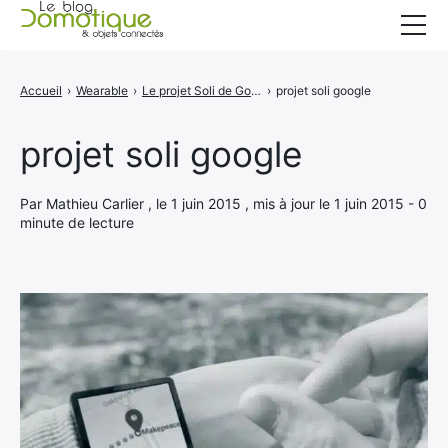
Accueil
Accueil
›
Wearable
›
Le projet Soli de Google va révolutionner les wearables
›
projet soli google
Catégories
projet soli google
A propos
CONTACT
Par Mathieu Carlier , le 1 juin 2015 , mis à jour le 1 juin 2015 - 0
minute de lecture