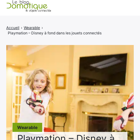
Accueil
Accueil
›
Wearable
›
Playmation – Disney à fond dans les jouets connectés
Catégories
A propos
CONTACT
Wearable
Playmation – Disney à