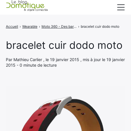
Accueil
Accueil
›
Wearable
›
Moto 360 - Des barcelets en cuir pour la smartwatch de Motorola
›
bracelet cuir dodo moto
Catégories
bracelet cuir dodo moto
A propos
CONTACT
Par Mathieu Carlier , le 19 janvier 2015 , mis à jour le 19 janvier
2015 - 0 minute de lecture