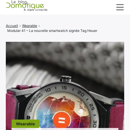
Accueil
Accueil
›
Wearable
›
Modular 41 – La nouvelle smartwatch signée Tag Heuer
Catégories
A propos
CONTACT
Wearable