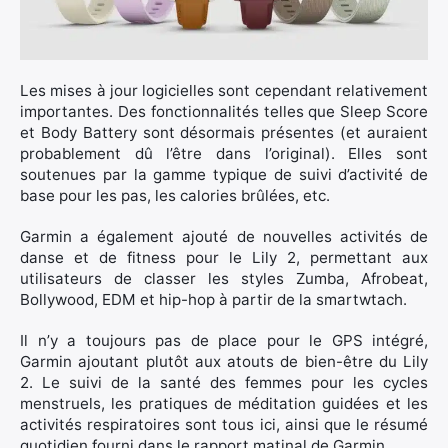
Les mises à jour logicielles sont cependant relativement
×
importantes. Des fonctionnalités telles que Sleep Score
et Body Battery sont désormais présentes (et auraient
probablement dû l’être dans l’original). Elles sont
soutenues par la gamme typique de suivi d’activité de
base pour les pas, les calories brûlées, etc.
Rechercher
:
Garmin a également ajouté de nouvelles activités de
danse et de fitness pour le Lily 2, permettant aux
utilisateurs de classer les styles Zumba, Afrobeat,
Bollywood, EDM et hip-hop à partir de la smartwtach.
Il n’y a toujours pas de place pour le GPS intégré,
Garmin ajoutant plutôt aux atouts de bien-être du Lily
2. Le suivi de la santé des femmes pour les cycles
menstruels, les pratiques de méditation guidées et les
activités respiratoires sont tous ici, ainsi que le résumé
quotidien fourni dans le rapport matinal de Garmin.