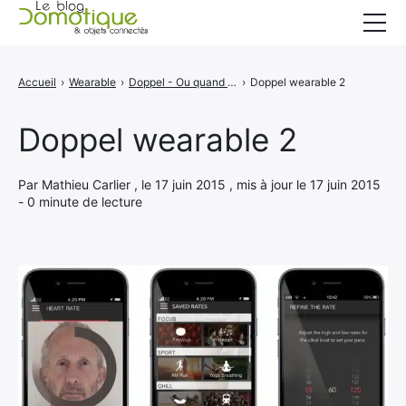
Accueil
Accueil
›
Wearable
›
Doppel - Ou quand un wearable vous aide à vous détendre
›
Doppel wearable 2
Catégories
Doppel wearable 2
A propos
CONTACT
Par Mathieu Carlier , le 17 juin 2015 , mis à jour le 17 juin 2015
- 0 minute de lecture