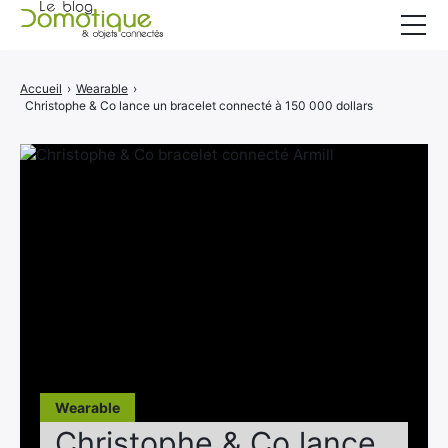
Accueil
Accueil
›
Wearable
›
Christophe & Co lance un bracelet connecté à 150 000 dollars
Catégories
A propos
CONTACT
Wearable
Christophe & Co lance