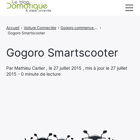
Accueil
Accueil
›
Voiture Connectée
›
Gogoro commence à expédier son Smartscooter à Taiwan
›
Gogoro Smartscooter
Catégories
A propos
Gogoro Smartscooter
CONTACT
Par Mathieu Carlier , le 27 juillet 2015 , mis à jour le 27 juillet
2015 - 0 minute de lecture