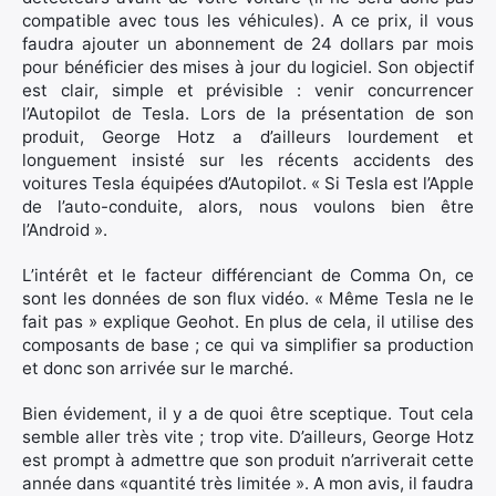
compatible avec tous les véhicules). A ce prix, il vous
Rechercher
faudra ajouter un abonnement de 24 dollars par mois
:
pour bénéficier des mises à jour du logiciel. Son objectif
est clair, simple et prévisible : venir concurrencer
l’Autopilot de Tesla. Lors de la présentation de son
produit, George Hotz a d’ailleurs lourdement et
longuement insisté sur les récents accidents des
voitures Tesla équipées d’Autopilot. « Si Tesla est l’Apple
de l’auto-conduite, alors, nous voulons bien être
l’Android ».
L’intérêt et le facteur différenciant de Comma On, ce
sont les données de son flux vidéo. « Même Tesla ne le
fait pas » explique Geohot. En plus de cela, il utilise des
composants de base ; ce qui va simplifier sa production
et donc son arrivée sur le marché.
Bien évidement, il y a de quoi être sceptique. Tout cela
semble aller très vite ; trop vite. D’ailleurs, George Hotz
est prompt à admettre que son produit n’arriverait cette
année dans «quantité très limitée ». A mon avis, il faudra