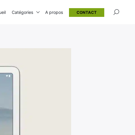
×
eil
Catégories
A propos
CONTACT