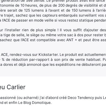
génération de See Sense. Le premier produit avait été lancé
nomie de 10 heures, de plus de 200 degrés de visibilité et d
ère serait de 125 lumens à l’avant et de 150 lumens à l’arrière.
re trajet, sachez que les capteurs embarqués surveillant vos 
l’ACE de passer en mode veille si vous restez statique pendan
 l’installer rien de plus simple ! Il vous suffit d’ajouter 
 la tige de selle, le siège ou même votre sac à dos pour rester bie
sachez que l’ACE est compatible avec ANT + et peut être ass
 ACE, rendez-vous sur Kickstarter. Le produit est actuelleme
30 % de réduction par-rapport à son prix de vente habituel. P
a dores et déjà annoncé que les expéditions ne débuteront pas
u Carlier
assionné (ou acharné) j'ai d'abord créé Deco Tendency puis 
d et enfin Le Blog Domotique.