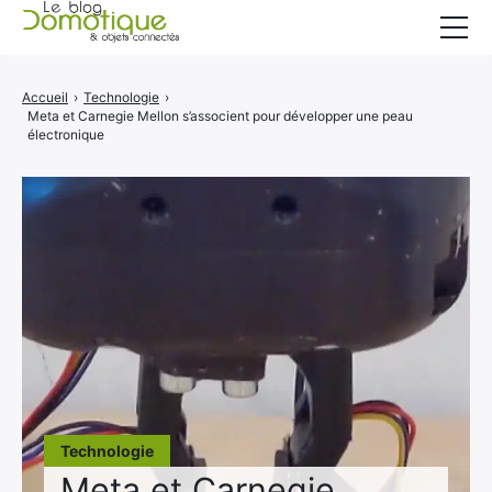
Accueil
Accueil
›
Technologie
›
Meta et Carnegie Mellon s’associent pour développer une peau
Catégories
électronique
A propos
CONTACT
Technologie
Meta et Carnegie