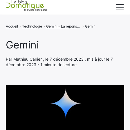
Accueil
Accueil
›
Technologie
›
Gemini - La réponse de Google à ChatGPT-4
›
Gemini
Catégories
Gemini
A propos
CONTACT
Par Mathieu Carlier , le 7 décembre 2023 , mis à jour le 7
décembre 2023 - 1 minute de lecture