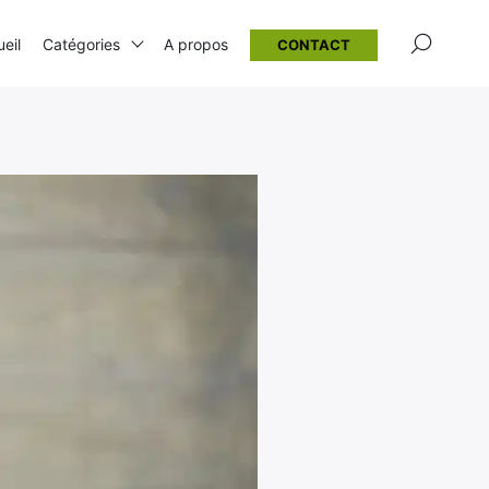
×
eil
Catégories
A propos
CONTACT