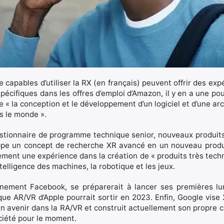
 capables d’utiliser la RX (en français) peuvent offrir des expér
pécifiques dans les offres d’emploi d’Amazon, il y en a une pou
 « la conception et le développement d’un logiciel et d’une ar
s le monde ».
tionnaire de programme technique senior, nouveaux produits 
oppe un concept de recherche XR avancé en un nouveau pro
ment une expérience dans la création de « produits très techn
’intelligence des machines, la robotique et les jeux.
nement Facebook, se préparerait à lancer ses premières l
ue AR/VR d’Apple pourrait sortir en 2023. Enfin, Google vis
 avenir dans la RA/VR et construit actuellement son propre ca
ciété pour le moment.