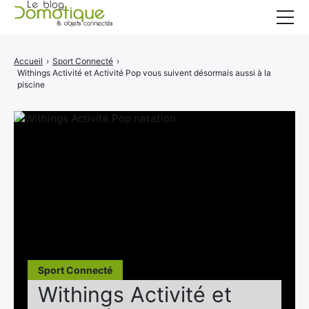
Accueil
Accueil
›
Sport Connecté
›
Withings Activité et Activité Pop vous suivent désormais aussi à la
Catégories
piscine
A propos
CONTACT
Sport Connecté
Withings Activité et