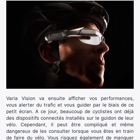
Varia Vision va ensuite afficher vos performances,
vous alerter du trafic et vous guider par le biais de ce
petit écran. A ce jour, beaucoup de cyclistes ont déjà
des dispositifs connectés installés sur le guidon de leur
×
vélo. Cependant, il peut être compliqué et même
dangereux de les consulter lorsque vous êtes en train
de faire du vélo. Vous risquez également de manquer