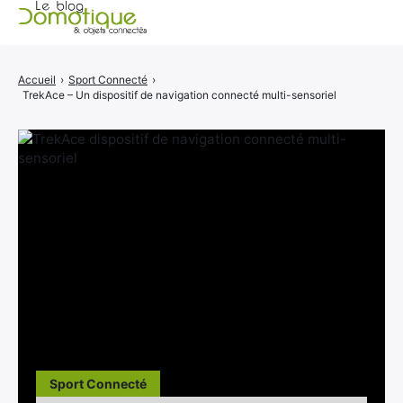
Accueil
Accueil
›
Sport Connecté
›
TrekAce – Un dispositif de navigation connecté multi-sensoriel
Catégories
A propos
CONTACT
Sport Connecté