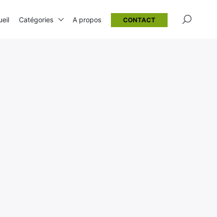
×
eil
Catégories
A propos
CONTACT