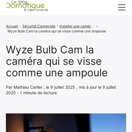
Accueil
Accueil
›
Sécurité Connectée
›
Installer une caméra de sécurité est devenu aussi simple que de changer une ampoule
›
Wyze Bulb Cam la caméra qui se visse comme une ampoule
Catégories
A propos
Wyze Bulb Cam la
caméra qui se visse
CONTACT
comme une ampoule
Par Mathieu Carlier , le 9 juillet 2025 , mis à jour le 9 juillet
2025 - 1 minute de lecture