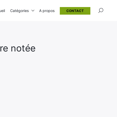
×
eil
Catégories
A propos
CONTACT
re notée