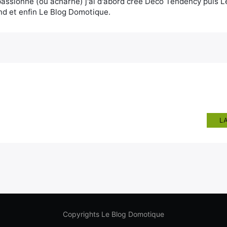
assionné (ou acharné) j'ai d'abord créé Deco Tendency puis 
d et enfin Le Blog Domotique.
L
Copyrights Le Blog Domotique