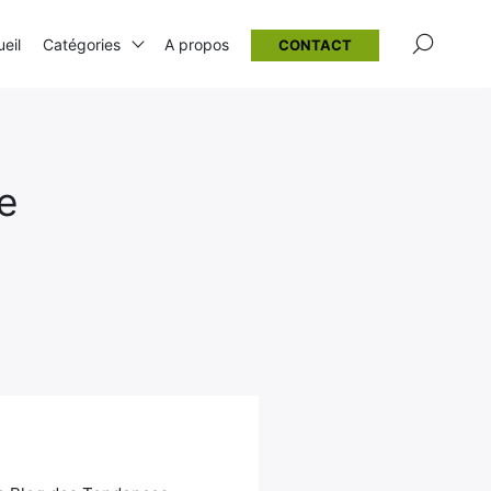
×
eil
Catégories
A propos
CONTACT
e