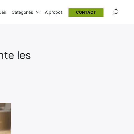
×
eil
Catégories
A propos
CONTACT
nte les