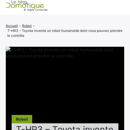
Accueil
Accueil
›
Robot
›
T-HR3 – Toyota invente un robot humanoïde dont vous pouvez prendre
Catégories
le contrôle
A propos
CONTACT
Robot
T-HR3 – Toyota invente