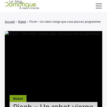
Accueil
Accueil
›
Robot
›
Picoh – Un robot vierge que vous pouvez programmer
Catégories
A propos
CONTACT
Robot