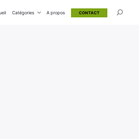
×
eil
Catégories
A propos
CONTACT