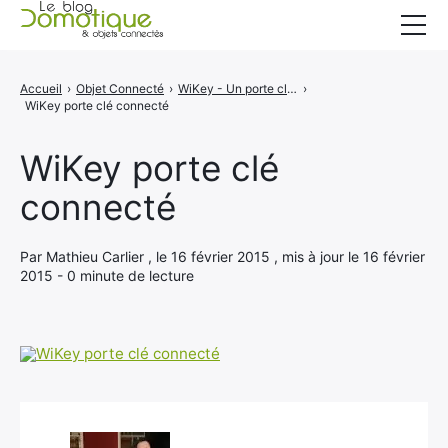
Accueil
Accueil
›
Objet Connecté
›
WiKey - Un porte clé de stockage cloud
›
WiKey porte clé connecté
Catégories
A propos
WiKey porte clé
connecté
CONTACT
Par Mathieu Carlier , le 16 février 2015 , mis à jour le 16 février
2015 - 0 minute de lecture