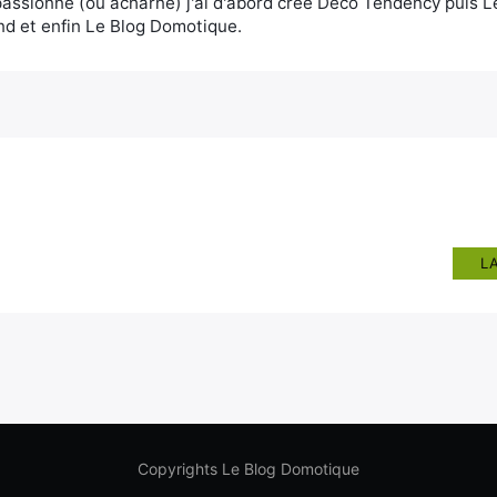
assionné (ou acharné) j'ai d'abord créé Deco Tendency puis 
d et enfin Le Blog Domotique.
L
Copyrights Le Blog Domotique