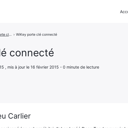
Accu
WiKey - Un porte clé de stockage cloud
›
WiKey porte clé connecté
lé connecté
15 , mis à jour le 16 février 2015 - 0 minute de lecture
u Carlier