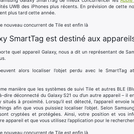
 Samsung Galaxy SmartTag de mieux concurrencer les
Apple
ités UWB des iPhones plus récents. En prévision de cette n
ent plus tard cette année.
y SmartTag est destiné aux appareil
orte quel appareil Galaxy, nous a dit un représentant de Sam
us.
peuvent alors localiser l’objet perdu avec le SmartTag att
me manière que les systèmes de suivi Tile et autres BLE (Bl
à-dire déconnecté du Galaxy S21 ou d’un autre appareil – il e
 situés à proximité. Lorsqu’il est détecté, l’appareil envoie l
hings afin que vous puissiez localiser l’objet. Selon Samsung
sont cryptées et protégées. Ainsi, votre position et vos i
e appareil et que vous utilisez l’application pour le rechercher