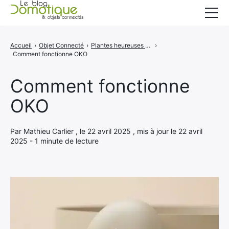
Accueil
Accueil
›
Objet Connecté
›
Plantes heureuses sans effort : cet assistant connecté s'occupe de tout !
›
Comment fonctionne OKO
Catégories
A propos
Comment fonctionne
OKO
CONTACT
Par Mathieu Carlier , le 22 avril 2025 , mis à jour le 22 avril
2025 - 1 minute de lecture