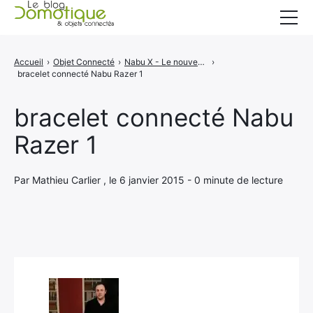
Accueil
Accueil
›
Objet Connecté
›
Nabu X - Le nouveau bracelet connecté de Razer
›
bracelet connecté Nabu Razer 1
Catégories
A propos
bracelet connecté Nabu
Razer 1
CONTACT
Par Mathieu Carlier , le 6 janvier 2015 - 0 minute de lecture