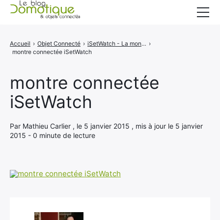
Accueil
Accueil
›
Objet Connecté
›
iSetWatch - La montre connectée pour les tennisman
›
montre connectée iSetWatch
Catégories
A propos
montre connectée
iSetWatch
CONTACT
Par Mathieu Carlier , le 5 janvier 2015 , mis à jour le 5 janvier
2015 - 0 minute de lecture