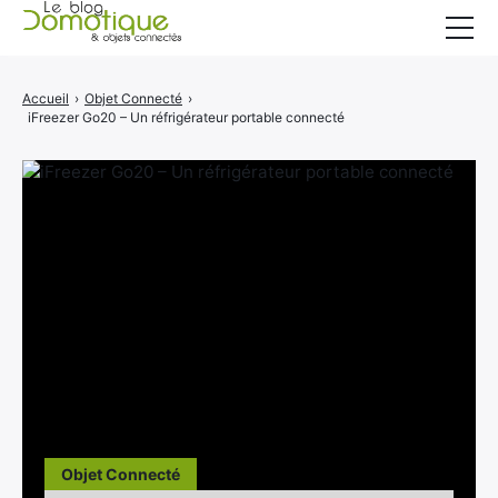
Accueil
Accueil
›
Objet Connecté
›
iFreezer Go20 – Un réfrigérateur portable connecté
Catégories
A propos
CONTACT
Objet Connecté