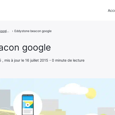
Accu
Eddystone - Google veut concurrencer les iBeacon d’Apple
›
Eddystone beacon google
acon google
5 , mis à jour le 16 juillet 2015 - 0 minute de lecture