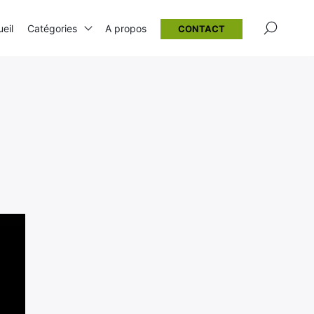
×
eil
Catégories
A propos
CONTACT