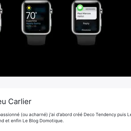
u Carlier
assionné (ou acharné) j'ai d'abord créé Deco Tendency puis 
d et enfin Le Blog Domotique.