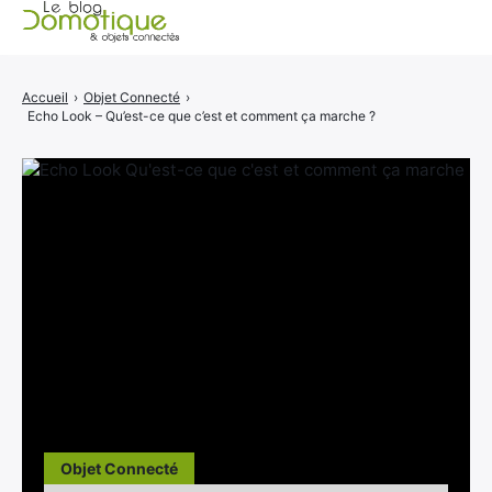
Accueil
Accueil
›
Objet Connecté
›
Echo Look – Qu’est-ce que c’est et comment ça marche ?
Catégories
A propos
CONTACT
Objet Connecté