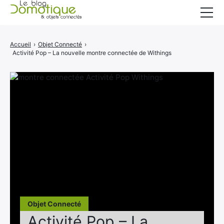
Accueil
Accueil
›
Objet Connecté
›
Activité Pop – La nouvelle montre connectée de Withings
Catégories
A propos
CONTACT
Objet Connecté
Activité Pop – La