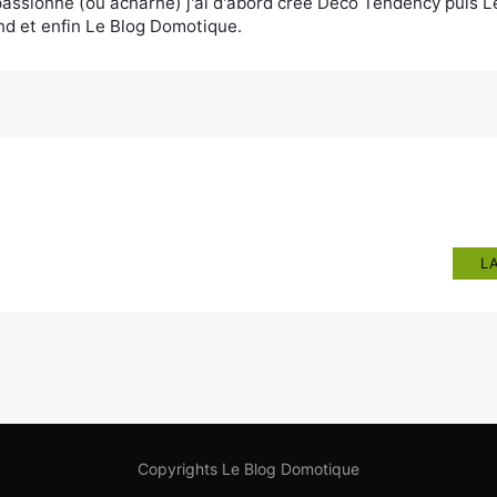
assionné (ou acharné) j'ai d'abord créé Deco Tendency puis 
d et enfin Le Blog Domotique.
L
Copyrights Le Blog Domotique