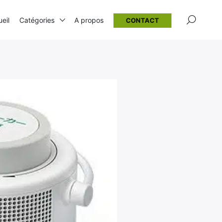
×
eil
Catégories
A propos
CONTACT