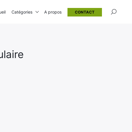
×
eil
Catégories
A propos
CONTACT
laire