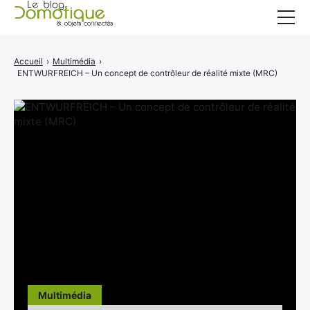
Accueil
Accueil
›
Multimédia
›
ENTWURFREICH – Un concept de contrôleur de réalité mixte (MRC)
Catégories
A propos
CONTACT
Multimédia