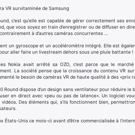
Round, c’est qu’elle est capable de gérer correctement ses e
nd, que vous soyez en train d’enregistrer ou de diffuser en di
 contrairement à d’autres caméras concurrentes …
nt un gyroscope et un accéléromètre intégré. Elle est égalem
pour aller faire un livestream dehors sous une pluie battante !
lles Nokia avait arrêté sa OZO, c’est parce que le march
ment. La société pense que la croissance du contenu VR s
gmenté le besoin de caméras VR de haute qualité à des «prix r
 ​​Round dispose d’un design sans ventilateur pour réduire le 
user en direct avec «peu ou pas de latence». Un logiciel vou
vidéos. Des éléments qui, s’ils fonctionnent bien, permett
sateurs.
x États-Unis ce mois-ci avant d’être commercialisée à l’interna