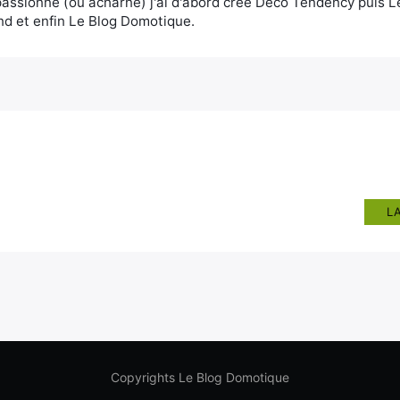
assionné (ou acharné) j'ai d'abord créé Deco Tendency puis 
d et enfin Le Blog Domotique.
L
Copyrights Le Blog Domotique