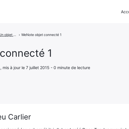
Accu
WeNote - Un objet connecté pour ne plus rien oublier
›
WeNote objet connecté 1
connecté 1
 , mis à jour le 7 juillet 2015 - 0 minute de lecture
u Carlier