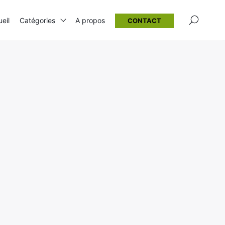
×
eil
Catégories
A propos
CONTACT