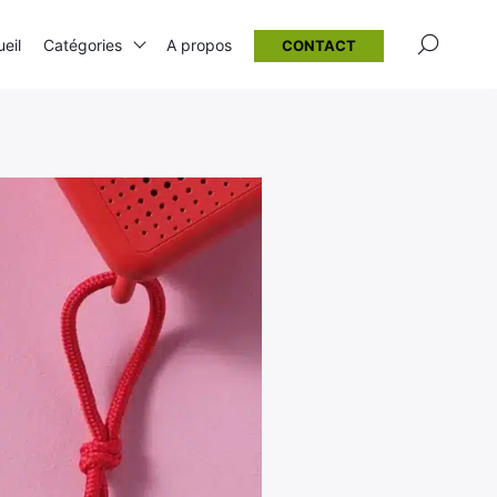
×
eil
Catégories
A propos
CONTACT